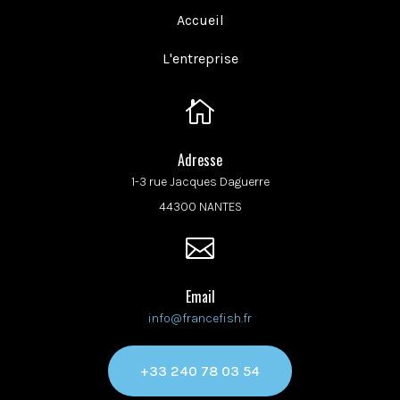
Accueil
L'entreprise

Adresse
1-3 rue Jacques Daguerre
44300 NANTES

Email
info@francefish.fr
+33 240 78 03 54