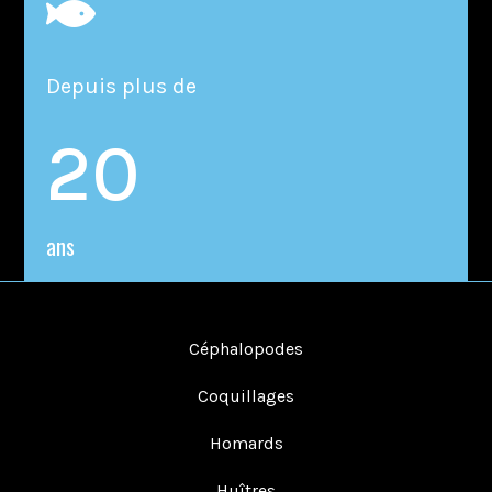

Depuis plus de
20
ans
Céphalopodes
Coquillages
Homards
Huîtres